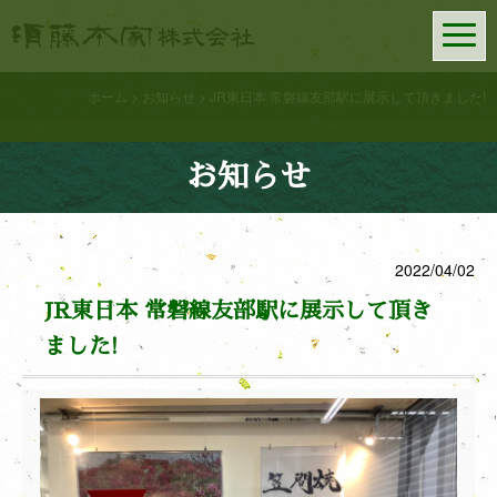
須藤本家株式会社
━
━
━
ホーム
>
お知らせ
>
JR東日本 常磐線友部駅に展示して頂きました!
お知らせ
2022/04/02
JR東日本 常磐線友部駅に展示して頂き
ました!