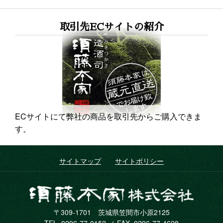
取引先ECサイトの紹介
ECサイトにて弊社の商品を取引先からご購入できま
す。
サイトマップ
サイトポリシー
須藤本
〒309-1701 茨城県笠間市小原2125