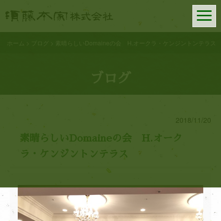
須藤本家株式会社
━
━
━
ホーム
>
ブログ
>
素晴らしいDomaineの会 H.オークラ・ケンジントンテラス
ブログ
2018/11/20
素晴らしいDomaineの会 H.オーク
ラ・ケンジントンテラス