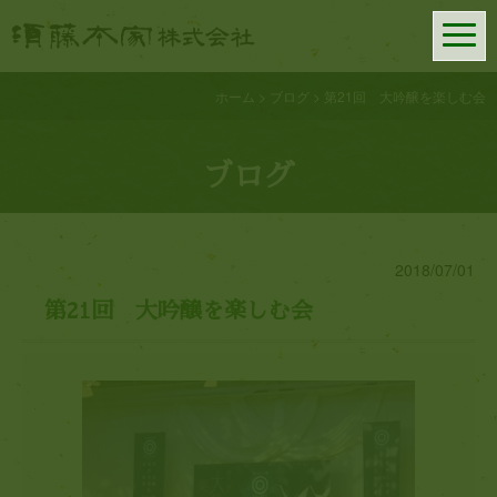
須藤本家株式会社
━
━
━
ホーム
>
ブログ
>
第21回 大吟醸を楽しむ会
ブログ
2018/07/01
第21回 大吟醸を楽しむ会